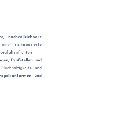
ve, nachvollziehbare
zt eine
risikobasierte
orgfaltspflichten.
gen, Prüfstellen und
Nachhaltigkeits- und
 regelkonformen und