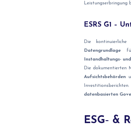
Leistungserbringung b
ESRS G1 – Un
Die kontinuierlich
Datengrundlage
für
Instandhaltungs- und
Die dokumentierten 
Aufsichtsbehörden
un
Investitionsbericht
datenbasierten Gov
ESG‑ & Re