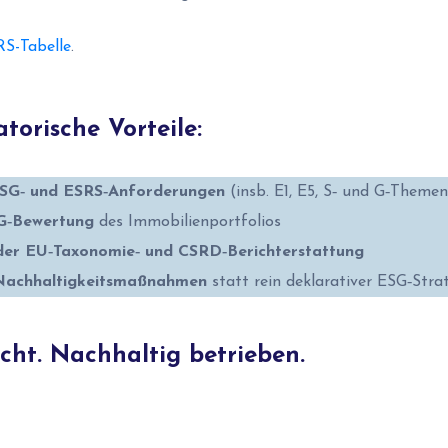
S-Tabelle
.
torische Vorteile:
ESG‑ und ESRS‑Anforderungen
(insb. E1, E5, S‑ und G‑Themen
G‑Bewertung
des Immobilienportfolios
der EU‑Taxonomie‑ und CSRD‑Berichterstattung
Nachhaltigkeitsmaßnahmen
statt rein deklarativer ESG‑Strat
ht. Nachhaltig betrieben.