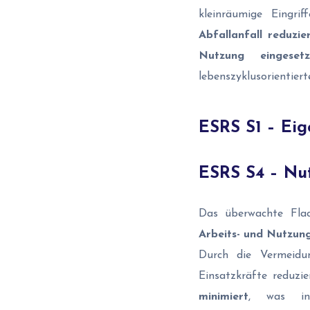
kleinräumige Eingri
Abfallanfall reduzie
Nutzung eingesetz
lebenszyklusorientier
ESRS S1 – Eig
ESRS S4 – Nu
Das überwachte Flac
Arbeits- und Nutzu
Durch die Vermeidu
Einsatzkräfte reduzie
minimiert
, was ins