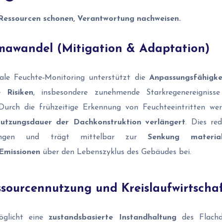
Ressourcen schonen, Verantwortung nachweisen.
imawandel (Mitigation & Adaptation)
tale Feuchte‑Monitoring unterstützt die
Anpassungsfähigk
 Risiken
, insbesondere zunehmende Starkregenereigniss
Durch die frühzeitige Erkennung von Feuchteeintritten w
utzungsdauer der Dachkonstruktion verlängert
. Dies re
erungen und trägt mittelbar zur
Senkung materia
 Emissionen
über den Lebenszyklus des Gebäudes bei.
sourcennutzung und Kreislaufwirtscha
öglicht eine
zustandsbasierte Instandhaltung
des Flachda