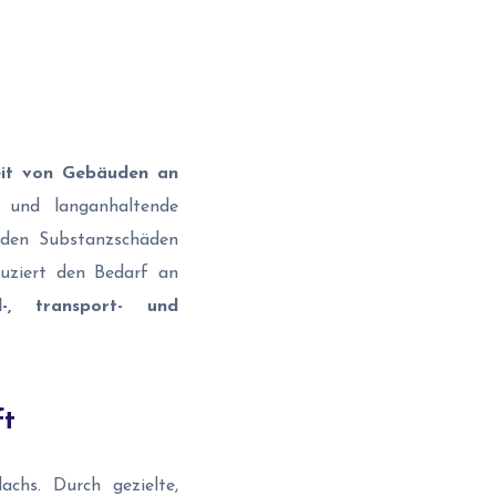
eit von Gebäuden an
e und langanhaltende
erden Substanzschäden
duziert den Bedarf an
l-, transport- und
ft
chs. Durch gezielte,