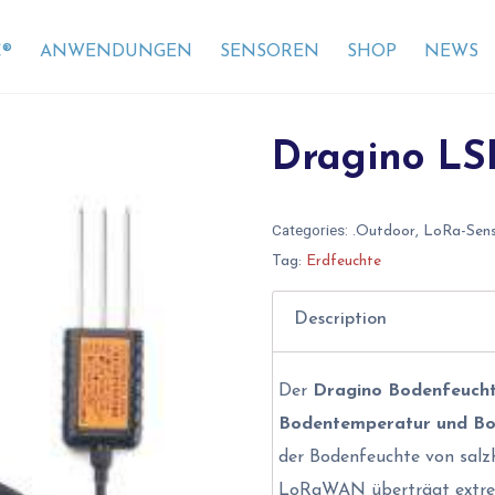
®
ANWENDUNGEN
SENSOREN
SHOP
NEWS
Dragino LS
Categories:
.Outdoor
,
LoRa-Sen
Tag:
Erdfeuchte
Description
Der
Dragino Bodenfeucht
Bodentemperatur und Bod
der Bodenfeuchte von salzh
LoRaWAN überträgt extrem