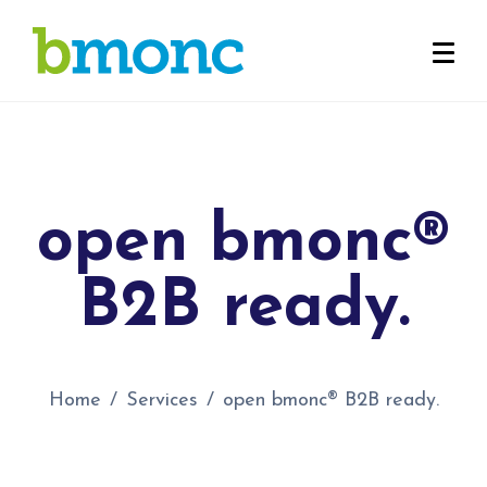
open bmonc®
B2B ready.
Home
Services
open bmonc® B2B ready.