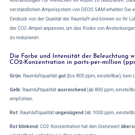
Dan
Ansteckungen für Menschen im Raum zu reduzieren.
verständlichen Ampelsystem von DEOS SAM erhalten Sie ei
Eindruck von der Qualität der Raumluft und können so Ihr L
der CO2-Ampel anpassen, um das Risiko von Ansteckunge
zu reduzieren.
Die Farbe und Intensität der Beleuchtung 
CO2-Konzentration in parts-per-million (pp
Grün:
Raumluftqualität
gut
(bis 800 ppm, einstellbar), kein
Gelb:
Raumluftqualität
ausreichend
(ab 800 ppm, einstellba
empfohlen.
Rot:
Raumluftqualität
ungenügend
(ab 1000 ppm, einstellb
Rot blinkend:
CO2-Konzentration hat den Grenzwert
übers