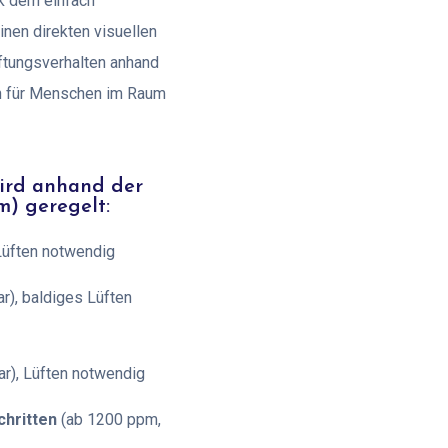
k dem einfach
nen direkten visuellen
üftungsverhalten anhand
n für Menschen im Raum
wird anhand der
m) geregelt:
 Lüften notwendig
r), baldiges Lüften
ar), Lüften notwendig
chritten
(ab 1200 ppm,