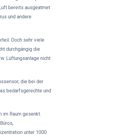
 Luft bereits ausgeatmet
irus und andere
teil. Doch sehr viele
cht durchgängig die
zw. Lüftungsanlage nicht
nssensor, die bei der
das bedarfsgerechte und
on im Raum gesenkt.
 Büros,
nzentration unter 1000