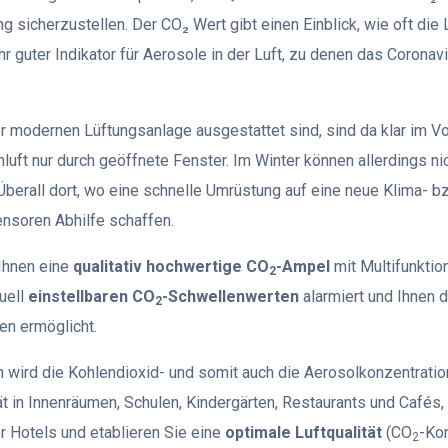
ng sicherzustellen. Der CO₂ Wert gibt einen Einblick, wie oft die
hr guter Indikator für Aerosole in der Luft, zu denen das Coronav
r modernen Lüftungsanlage ausgestattet sind, sind da klar im Vor
ft nur durch geöffnete Fenster. Im Winter können allerdings ni
Überall dort, wo eine schnelle Umrüstung auf eine neue Klima- b
ensoren Abhilfe schaffen.
Ihnen eine
qualitativ hochwertige CO
-Ampel
mit Multifunktio
2
uell
einstellbaren CO
-Schwellenwerten
alarmiert und Ihnen 
2
ten ermöglicht.
 wird die Kohlendioxid- und somit auch die Aerosolkonzentrati
t in Innenräumen, Schulen, Kindergärten, Restaurants und Cafés,
 Hotels und etablieren Sie eine
optimale Luftqualität
(CO
-Ko
2