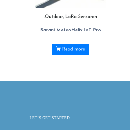
.Outdoor, LoRa-Sensoren
Barani MeteoHelix IoT Pro
Read more
LET’S GET STARTED