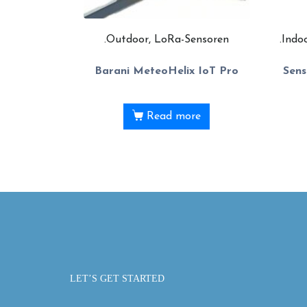
.Outdoor, LoRa-Sensoren
.Indo
Barani MeteoHelix IoT Pro
Sens
Read more
LET’S GET STARTED