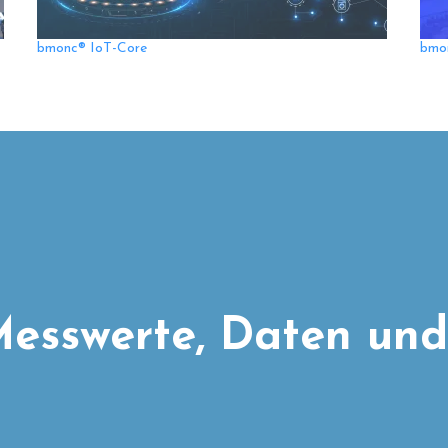
bmonc® IoT-Core
bmo
esswerte, Daten und