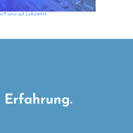
nc® setzt auf LoRaWAN
 Erfahrung.