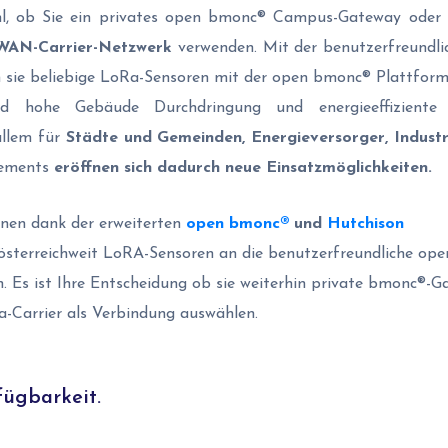
hl, ob Sie ein privates open bmonc® Campus-Gateway oder
WAN-Carrier-Netzwerk
verwenden. Mit der benutzerfreundl
 sie beliebige LoRa-Sensoren mit der open bmonc® Plattform
ird hohe Gebäude Durchdringung und energieeffiziente
 allem für
Städte und Gemeinden, Energieversorger, Industr
gements
eröffnen sich dadurch neue Einsatzmöglichkeiten.
nen dank der
erweiterten
open bmonc®
und
Hutchison
österreichweit LoRA-Sensoren an die benutzerfreundliche op
. Es ist Ihre Entscheidung ob sie weiterhin private bmonc®-
-Carrier als Verbindung auswählen.
ügbarkeit.