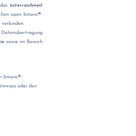
 das
österreichweit
ichen open bmonc®-
 verbinden.
 Datenübertragung
ie
sowie im Bereich
en bmonc®-
Gateways oder den