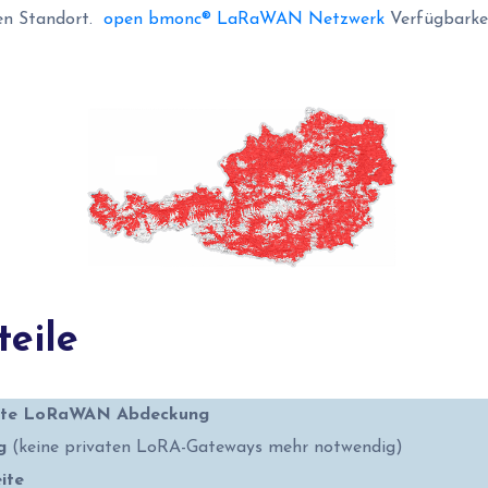
ren Standort.
open bmonc® LaRaWAN Netzwerk
Verfügbarke
teile
eite LoRaWAN Abdeckung
ig
(keine privaten LoRA-Gateways mehr notwendig)
ite