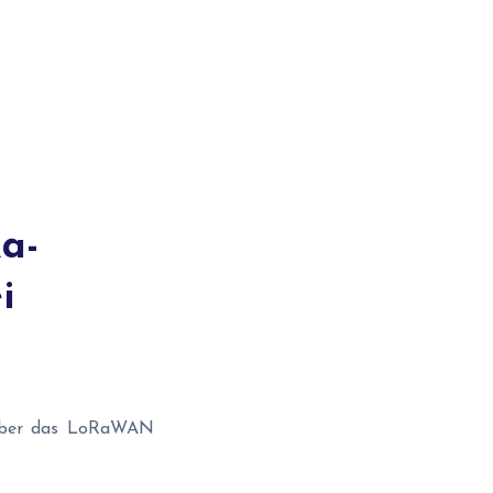
a-
i
über das LoRaWAN