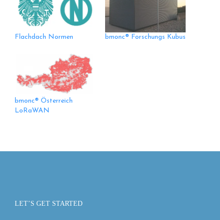
Flachdach Normen
bmonc® Forschungs Kubus
bmonc® Österreich
LoRaWAN
LET’S GET STARTED