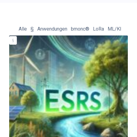
Alle
§
Anwendungen
bmonc®
LoRa
ML/KI
§